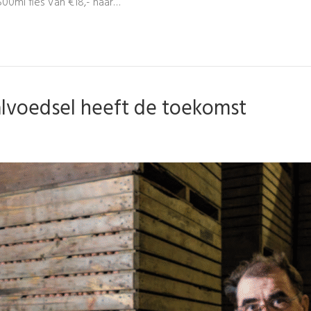
500ml fles Van €18,- naar…
aalvoedsel heeft de toekomst