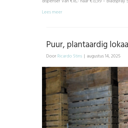
dispenser Van €18,- naar €13,99 – Bladspray 
Lees meer
Puur, plantaardig lok
Door
Ricardo Stins
|
augustus 14, 2025