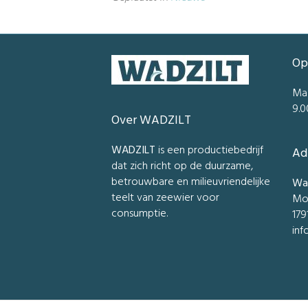
Op
Ma
9.0
Over WADZILT
WADZILT
is een productiebedrijf
Ad
dat zich richt op de duurzame,
betrouwbare en milieuvriendelijke
Wad
teelt van zeewier voor
Mo
consumptie.
179
inf