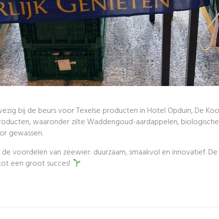
ig bij de beurs voor Texelse producten in Hotel Opduin, De Koo
oducten, waaronder zilte Waddengoud-aardappelen, biologische
or gewassen.
e voordelen van zeewier: duurzaam, smaakvol en innovatief. De po
ot een groot succes!