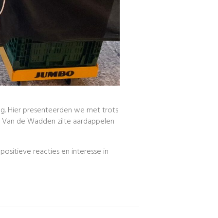
g. Hier presenteerden we met trots
 Van de Wadden zilte aardappelen
sitieve reacties en interesse in