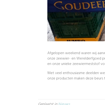
Afgelopen weekend waren wij aanwez
onze zeewier- en Werelderfgoed pr
en onze unieke zeewiermeststof vo
Met veel enthousiasme deelden we d
onze producten maken deze beurs t
Geplaatst in
Nieuws