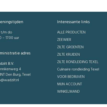
eningstijden
Interessante links
 t/m do
ALLE PRODUCTEN
0 – 17.00 uur
ZEEWIER
ZILTE GROENTEN
ministratie adres
ZILTE KRUIDEN
ZILTE RONDLEIDING TEXEL
zilt B.V.
nnikenweg 4
Culinaire rondleiding Texel
1NT Den Burg, Texel
VOOR BEDRIJVEN
o@wadzilt.nl
MIJN ACCOUNT
WINKELMAND