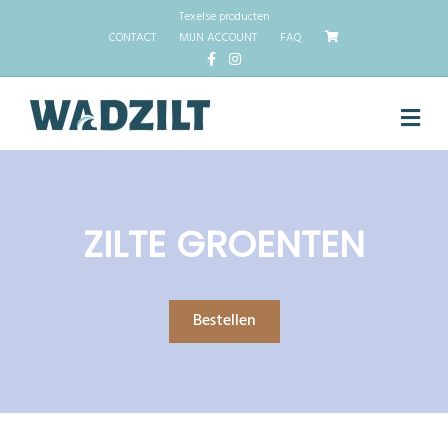
Texelse producten
CONTACT
MIJN ACCOUNT
FAQ
Facebook
Instagram
M
ZILTE GROENTEN
Bestellen