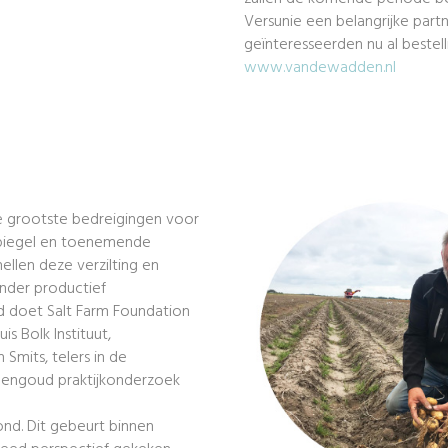
Versunie een belangrijke partn
geïnteresseerden nu al bestell
www.vandewadden.nl
e grootste bedreigingen voor
spiegel en toenemende
llen deze verzilting en
nder productief
d doet Salt Farm Foundation
s Bolk Instituut,
Smits, telers in de
engoud praktijkonderzoek
ond. Dit gebeurt binnen