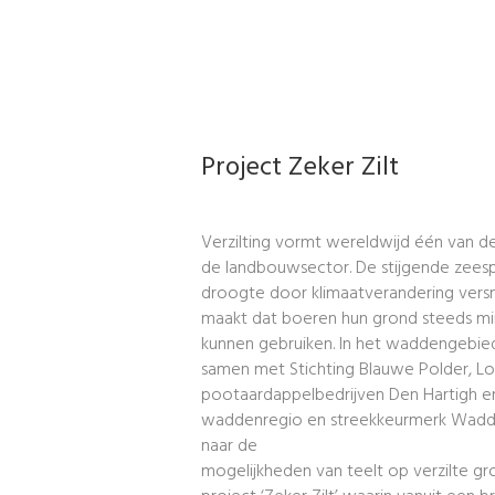
Project Zeker Zilt
Verzilting vormt wereldwijd één van d
de landbouwsector. De stijgende zee
droogte door klimaatverandering versne
maakt dat boeren hun grond steeds mi
kunnen gebruiken. In het waddengebie
samen met Stichting Blauwe Polder, Loui
pootaardappelbedrijven Den Hartigh en 
waddenregio en streekkeurmerk Wadd
naar de
mogelijkheden van teelt op verzilte gr