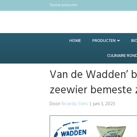
Texelse producten
HOME
PRODUCTEN
BI
CULINAIRE RON
Van de Wadden’ b
zeewier bemeste z
Door
Ricardo Stins
|
juni 3, 2023