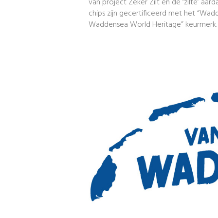
van project Zeker Zilt en de ‘zilte’ aar
chips zijn gecertificeerd met het “Wa
Waddensea World Heritage” keurmerk.