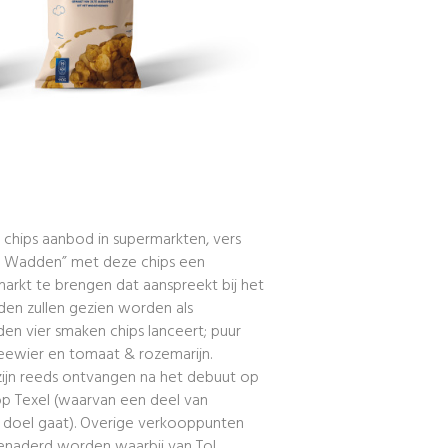
 chips aanbod in supermarkten, vers
de Wadden” met deze chips een
rkt te brengen dat aanspreekt bij het
en zullen gezien worden als
en vier smaken chips lanceert; puur
zeewier en tomaat & rozemarijn.
 zijn reeds ontvangen na het debuut op
p Texel (waarvan een deel van
 doel gaat). Overige verkooppunten
enaderd worden waarbij van Tol