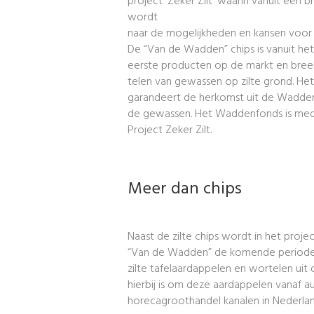
project ‘Zeker Zilt’ waarin vanuit een
wordt
naar de mogelijkheden en kansen voor 
De “Van de Wadden” chips is vanuit he
eerste producten op de markt en bree
telen van gewassen op zilte grond. 
garandeert de herkomst uit de Wadden
de gewassen. Het Waddenfonds is mede
Project Zeker Zilt.
Meer dan chips
Naast de zilte chips wordt in het proje
“Van de Wadden” de komende periode
zilte tafelaardappelen en wortelen uit
hierbij is om deze aardappelen vanaf aug
horecagroothandel kanalen in Nederlan