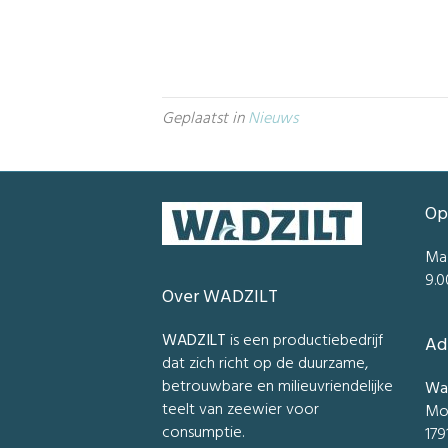
Geplaatst in
Nieuws
Op
Ma
9.0
Over WADZILT
WADZILT
is een productiebedrijf
Ad
dat zich richt op de duurzame,
betrouwbare en milieuvriendelijke
Wad
teelt van zeewier voor
Mo
consumptie.
179