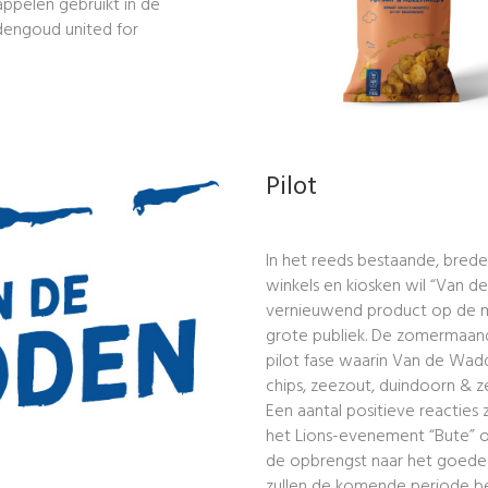
dappelen gebruikt in de
ddengoud united for
Pilot
In het reeds bestaande, brede
winkels en kiosken wil “Van 
vernieuwend product op de ma
grote publiek. De zomermaand
pilot fase waarin Van de Wadd
chips, zeezout, duindoorn & 
Een aantal positieve reacties
het Lions-evenement “Bute” o
de opbrengst naar het goede
zullen de komende periode b