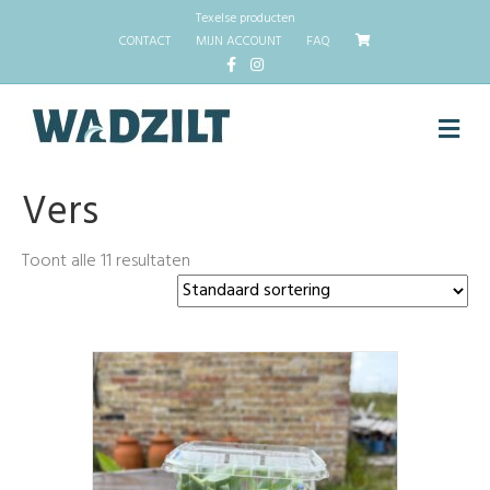
Texelse producten
CONTACT
MIJN ACCOUNT
FAQ
Facebook
Instagram
M
Vers
Toont alle 11 resultaten