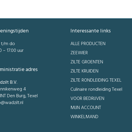
eningstijden
Interessante links
 t/m do
ALLE PRODUCTEN
0 – 17.00 uur
ZEEWIER
ZILTE GROENTEN
ministratie adres
ZILTE KRUIDEN
ZILTE RONDLEIDING TEXEL
zilt B.V.
nnikenweg 4
Culinaire rondleiding Texel
1NT Den Burg, Texel
VOOR BEDRIJVEN
o@wadzilt.nl
MIJN ACCOUNT
WINKELMAND