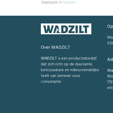
Geplaatst in
Nieuws
Op
Ma
9.0
Over WADZILT
WADZILT
is een productiebedrijf
Ad
dat zich richt op de duurzame,
betrouwbare en milieuvriendelijke
Wad
teelt van zeewier voor
Mo
consumptie.
179
inf