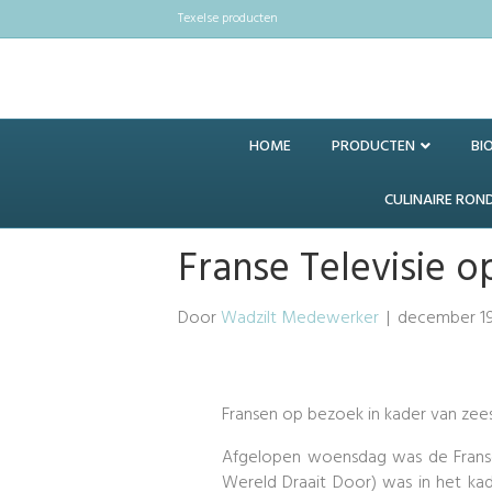
Texelse producten
HOME
PRODUCTEN
BI
CULINAIRE RON
Franse Televisie o
Door
Wadzilt Medewerker
|
december 19
Fransen op bezoek in kader van zees
Afgelopen woensdag was de Franse t
Wereld Draait Door) was in het kad