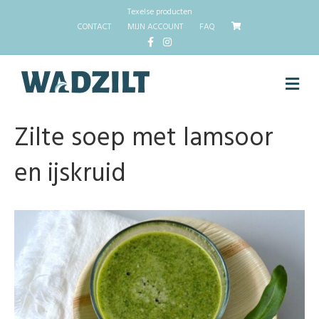
Texelse producten
CONTACT
MIJN ACCOUNT
FAQ
Facebook
Instagram
M
Zilte soep met lamsoor
en ijskruid