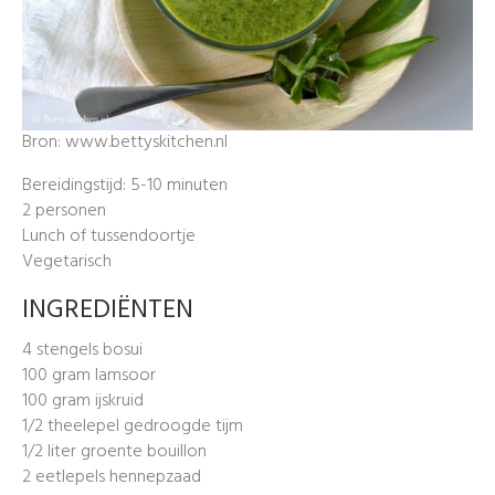
Bron: www.bettyskitchen.nl
Bereidingstijd: 5-10 minuten
2 personen
Lunch of tussendoortje
Vegetarisch
INGREDIËNTEN
4 stengels bosui
100 gram lamsoor
100 gram ijskruid
1/2 theelepel gedroogde tijm
1/2 liter groente bouillon
2 eetlepels hennepzaad