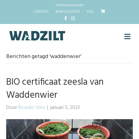
Texelse producten
CONTACT
MIJN ACCOUNT
FAQ
Facebook
Instagram
M
Berichten getagd ‘waddenwier’
BIO certificaat zeesla van
Waddenwier
Door
Ricardo Stins
|
januari 5, 2023