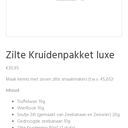
Zilte Kruidenpakket luxe
€
39,95
Maak kennis met zeven zilte smaakmakers (t.w.v. 45,65)!
Inhoud:
Truffelwier 10g
WierRook 10g
Snufje Zilt (gemaakt van Zeebanaan en Zeewier) 20g
Gedroogde zeebanaan 10g