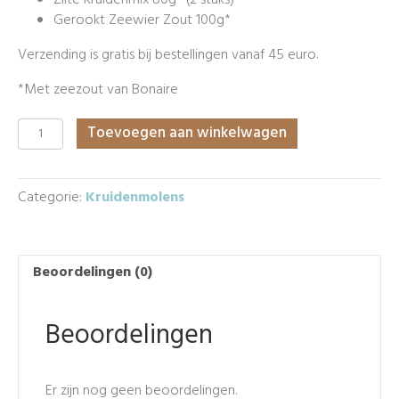
Zilte Kruidenmix 80g* (2 stuks)
Gerookt Zeewier Zout 100g*
Verzending is gratis bij bestellingen vanaf 45 euro.
*Met zeezout van Bonaire
Zilte
Toevoegen aan winkelwagen
Kruidenpakket
luxe
aantal
Categorie:
Kruidenmolens
Beoordelingen (0)
Beoordelingen
Er zijn nog geen beoordelingen.