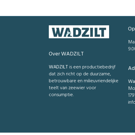
Op
Ma
9.0
Over WADZILT
WADZILT
is een productiebedrijf
Ad
dat zich richt op de duurzame,
betrouwbare en milieuvriendelijke
Wad
teelt van zeewier voor
Mo
consumptie.
179
inf