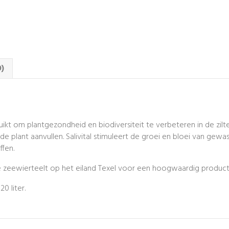
0)
kt om plantgezondheid en biodiversiteit te verbeteren in de zilte
e plant aanvullen. Salivital stimuleert de groei en bloei van gewa
fen.
e zeewierteelt op het eiland Texel voor een hoogwaardig product
20 liter.