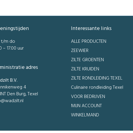
eningstijden
Interessante links
 t/m do
ALLE PRODUCTEN
0 – 17.00 uur
ZEEWIER
ZILTE GROENTEN
ministratie adres
ZILTE KRUIDEN
ZILTE RONDLEIDING TEXEL
zilt B.V.
nnikenweg 4
Culinaire rondleiding Texel
1NT Den Burg, Texel
VOOR BEDRIJVEN
o@wadzilt.nl
MIJN ACCOUNT
WINKELMAND