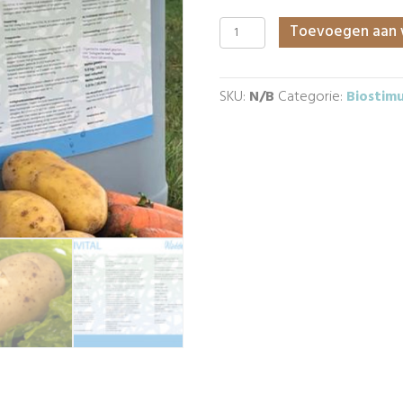
Biostimulant
Toevoegen aan 
|
BIO-
Salivital
SKU:
N/B
Categorie:
Biostim
aantal