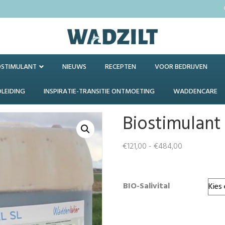
OSTIMULANT
NIEUWS
RECEPTEN
VOOR BEDRIJVEN
DLEIDING
INSPIRATIE-TRANSITIE ONTMOETING
WADDENCARE
Biostimulant 
Prijsklasse:
€
121,00
-
€
484,00
€121,00
tot
€484,00
BIO-Salivital