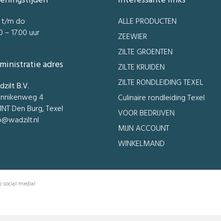
eningstijden
Interessante links
 t/m do
ALLE PRODUCTEN
0 – 17.00 uur
ZEEWIER
ZILTE GROENTEN
ministratie adres
ZILTE KRUIDEN
ZILTE RONDLEIDING TEXEL
zilt B.V.
nnikenweg 4
Culinaire rondleiding Texel
1NT Den Burg, Texel
VOOR BEDRIJVEN
o@wadzilt.nl
MIJN ACCOUNT
WINKELMAND
 social media!