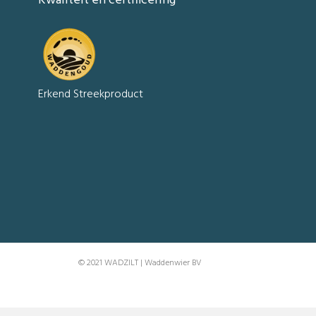
Kwaliteit en certificering
Erkend Streekproduct
© 2021 WADZILT | Waddenwier BV