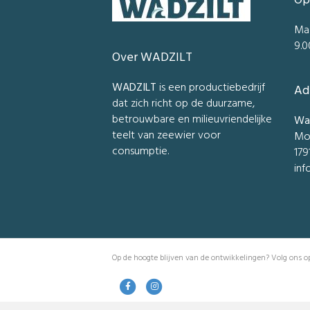
Op
Ma
9.0
Over WADZILT
WADZILT
is een productiebedrijf
Ad
dat zich richt op de duurzame,
betrouwbare en milieuvriendelijke
Wad
teelt van zeewier voor
Mo
consumptie.
179
inf
Op de hoogte blijven van de ontwikkelingen? Volg ons op
Facebook
Instagram